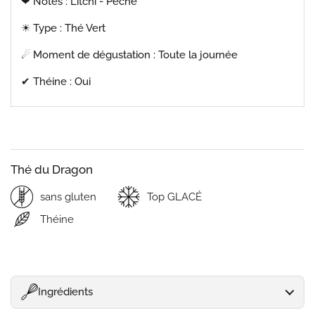
❤ Notes : Litchi - Pêche
☀︎ Type : Thé Vert
☄
Moment de dégustation : Toute la journée
✔︎ Théine : Oui
Thé du Dragon
sans gluten
Top GLACÉ
Théine
Ingrédients