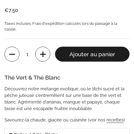
Prix:
€7,50
Taxes incluses.
Frais d'expédition
calculés lors du passage à la
caisse.
Quantité
Ajouter au panier
Thé Vert & Thé Blanc
Découvrez notre mélange exotique, où le litchi sucré et la
pêche juteuse s'entremêlent sur une base de thé vert et
blanc. Agrémenté d'ananas, mangue et papaye, chaque
tasse est une escapade fruitée inoubliable.
Savourez-la chaude, glacée ou cuisinée (voir nos
recettes
)