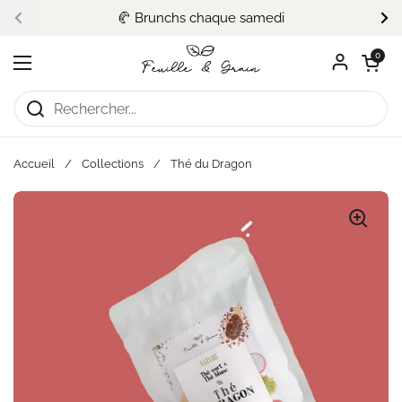
Passer au contenu
🥐 Brunchs chaque samedi
Précédent
Su
Ouvrir le pa
0
Ouvrir le menu
Accueil
/
Collections
/
Thé du Dragon