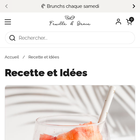
Passer au contenu
🥐 Brunchs chaque samedi
Précédent
Su
Ouvrir le pa
0
Ouvrir le menu
Accueil
/
Recette et Idées
Recette et Idées