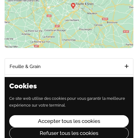
Feuille & Grain
Feuille & Grain > Chez Jadis
Cookies
Ce site web utilise des cookies pour vous garantir la meilleure
Feuille & Grain > Chez L'épi-centre
expérience sur votre terminal.
Feuille & Grain > Chez Les Saveurs du coin
Accepter tous les cookies
Feuille & Grain > Chez L' Instant Gourmand
Refuser tous les cookies