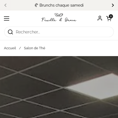
Passer au contenu
🥐 Brunchs chaque samedi
Précédent
Su
Ouvrir le pa
0
Ouvrir le menu
Accueil
/
Salon de Thé