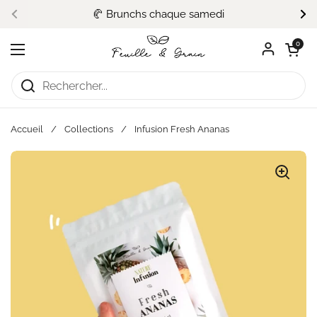
Passer au contenu
🥐 Brunchs chaque samedi
Précédent
Su
Ouvrir le pa
0
Ouvrir le menu
Accueil
/
Collections
/
Infusion Fresh Ananas