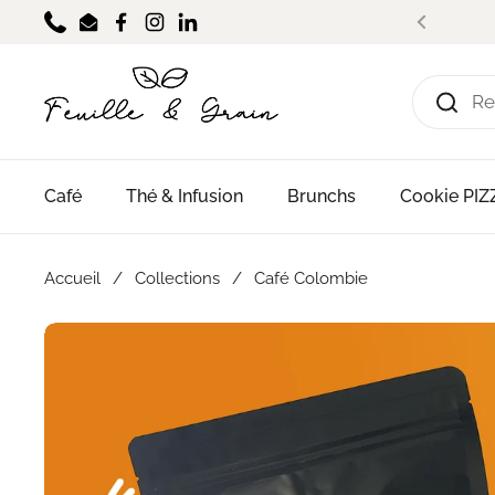
Passer au contenu
Phone
Email
Facebook
Instagram
LinkedIn
Précéde
Café
Thé & Infusion
Brunchs
Cookie PI
Accueil
/
Collections
/
Café Colombie