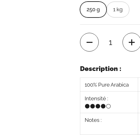
250 g
1 kg
apositive suivante
Quantité
Description :
100% Pure Arabica
Intensité :
⚫
⚫
⚫
⚫
⚪
Notes :