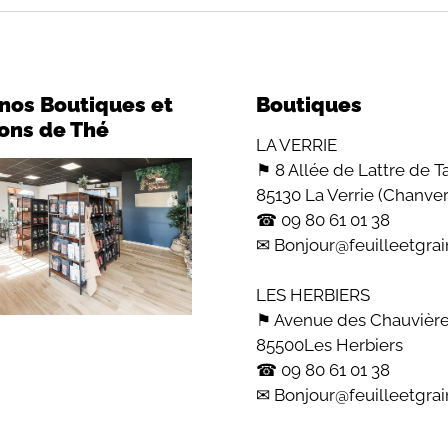
 nos Boutiques et
Boutiques
lons de Thé
LA VERRIE
⚑ 8 Allée de Lattre de T
85130 La Verrie (Chanver
☎︎ 09 80 61 01 38
✉ Bonjour@feuilleetgra
LES HERBIERS
⚑ Avenue des Chauvièr
85500Les Herbiers
☎︎ 09 80 61 01 38
✉ Bonjour@feuilleetgra