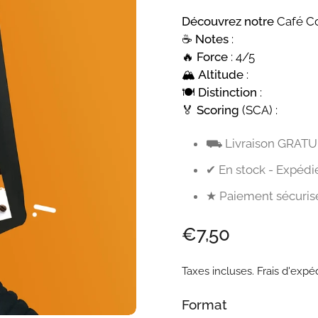
Découvrez notre
Café C
☕
Notes
:
🔥
Force
: 4/5
🏔️
Altitude
:
🍽️
Distinction
:
🏅
Scoring
(SCA) :
⛟ Livraison GRATU
✔ En stock - Expédi
★ Paiement sécuris
Prix:
€7,50
Taxes incluses.
Frais d'expé
Format