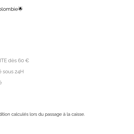
olombie🌟
ITE dès 60 €
é sous 24H
é
dition
calculés lors du passage à la caisse.