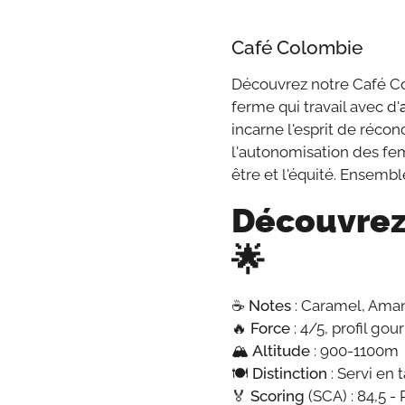
Café Colombie
Découvrez notre Café Col
ferme qui travail avec d'
incarne l'esprit de récon
l'autonomisation des fem
être et l'équité. Ensemb
Découvrez
🌟
☕
Notes
: Caramel, Aman
🔥
Force
: 4/5, profil go
🏔️
Altitude
: 900-1100m
🍽️
Distinction
: Servi en 
🏅
Scoring
(SCA) : 84,5 